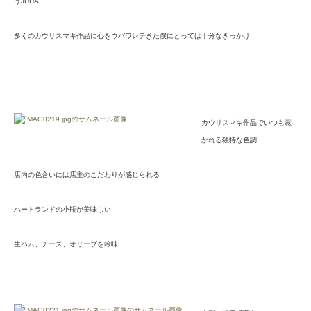
うJUHA
多くのカウリスマキ作品に心をウバワレテきた僕にとっては十分なきっかけ
カウリスマキ作品でいつも惹
かれる独特な色調
店内の色合いには店主のこだわりが感じられる
ハートランドの小瓶が美味しい
生ハム、チーズ、オリーブを吟味