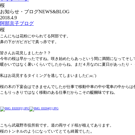
桜
お知らせ・ブログ
NEWS&BLOG
2018.4.9
阿部京子ブログ
桜
こんにちは花粉にやられてる阿部です。
鼻の下がガビガビで真っ赤です。
皆さんお花見しましたか？？
今年の桜は早かったですね。咲き始めたらあっという間に満開になってそし
暖かいではなく暑いくらいでしたからね。まだ４月なのに夏日があったり・
私はお花見するタイミングを逃してしまいました(´;ω;`)
桜の木の下宴会はできませんでしたが仕事で移動中車の中や電車の中からは
こもりっきりではなく移動のある仕事だからこその醍醐味ですね。
こちら武蔵野市役所前です。
道の両サイド桜が植えてあります
。
。
桜のトンネルのようになっていてとても綺麗でした